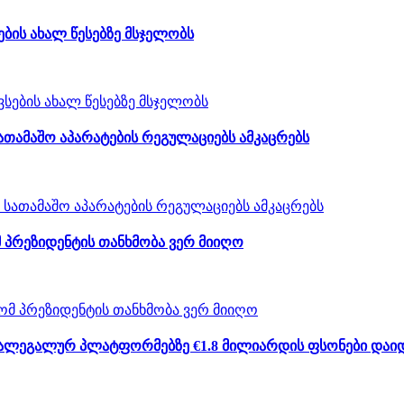
ბის ახალ წესებზე მსჯელობს
ათამაშო აპარატების რეგულაციებს ამკაცრებს
 პრეზიდენტის თანხმობა ვერ მიიღო
არალეგალურ პლატფორმებზე €1.8 მილიარდის ფსონები დაი