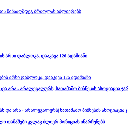
ს არხი დაბლოკა, დააკავა 126 ადამიანი
ა არა - არალეგალურს| სათამაშო ბიზნესის ასოციაცია ჯა
 თამაშები კვლავ ძლიერ პოზიციას ინარჩუნებს