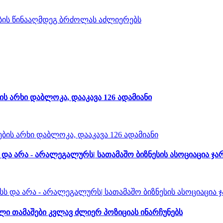
ს არხი დაბლოკა, დააკავა 126 ადამიანი
ა არა - არალეგალურს| სათამაშო ბიზნესის ასოციაცია ჯა
 თამაშები კვლავ ძლიერ პოზიციას ინარჩუნებს