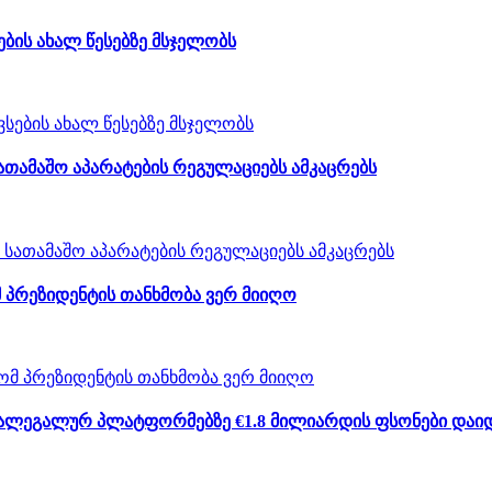
ბის ახალ წესებზე მსჯელობს
ათამაშო აპარატების რეგულაციებს ამკაცრებს
 პრეზიდენტის თანხმობა ვერ მიიღო
არალეგალურ პლატფორმებზე €1.8 მილიარდის ფსონები დაი