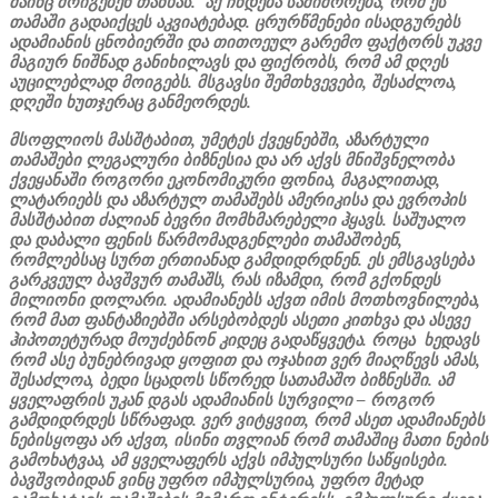
მაინც მოიგებენ თანხას. აქ ჩნდება საშიშროება, რომ ეს
თამაში გადაიქცეს აკვიატებად. ცრურწმენები ისადგურებს
ადამიანის ცნობიერში და თითოეულ გარემო ფაქტორს უკვე
მაგიურ ნიშნად განიხილავს და ფიქრობს, რომ ამ დღეს
აუცილებლად მოიგებს. მსგავსი შემთხვევები, შესაძლოა,
დღეში ხუთჯერაც განმეორდეს.
მსოფლიოს მასშტაბით, უმეტეს ქვეყნებში, აზარტული
თამაშები ლეგალური ბიზნესია და არ აქვს მნიშვნელობა
ქვეყანაში როგორი ეკონომიკური ფონია, მაგალითად,
ლატარიებს და აზარტულ თამაშებს ამერიკისა და ევროპის
მასშტაბით ძალიან ბევრი მომხმარებელი ჰყავს. საშუალო
და დაბალი ფენის წარმომადგენლები თამაშობენ,
რომლებსაც სურთ ერთიანად გამდიდრდნენ. ეს ემსგავსება
გარკვეულ ბავშვურ თამაშს, რას იზამდი, რომ გქონდეს
მილიონი დოლარი. ადამიანებს აქვთ იმის მოთხოვნილება,
რომ მათ ფანტაზიებში არსებობდეს ასეთი კითხვა და ასევე
ჰიპოთეტურად მოუძებნონ კიდეც გადაწყვეტა. როცა ხედავს
რომ ასე ბუნებრივად ყოფით და ოჯახით ვერ მიაღწევს ამას,
შესაძლოა, ბედი სცადოს სწორედ სათამაშო ბიზნესში. ამ
ყველაფრის უკან დგას ადამიანის სურვილი – როგორ
გამდიდრდეს სწრაფად. ვერ ვიტყვით, რომ ასეთ ადამიანებს
ნებისყოფა არ აქვთ, ისინი თვლიან რომ თამაშიც მათი ნების
გამოხატვაა, ამ ყველაფერს აქვს იმპულსური საწყისები.
ბავშვობიდან ვინც უფრო იმპულსურია, უფრო მეტად