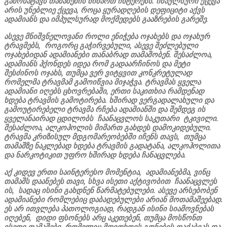
გამოხატავს თამაშების მიმართ ინტერესს. იმპულსური ქცევა
არის უნებლიე ქცევა, როცა ყურადღების დეფიციტი აქვს
ადამიანს და იმპულსურად მოქმედებს გააზრების გარეშე.
ასევე მნიშვნელოვანი როლი ენიჭება ოჯახებს და ოჯახურ
ტრავმებს, როგორც გაჭირვებული, ასევე შეძლებული
ოჯახებიდან ადამიანები თანაბრად თამაშობენ. შესაძლოა,
ადამიანს ჰქონდეს იდეა რომ გადაარჩინოს და მეტი
შესძინოს ოჯახს, თუმცა ვერ ვიტყვით კონკრეტულად
რომელმა ტრავმამ გამოიწვია მიჯაჭვა. ტრავმას ყველა
ადამიანი იღებს ცხოვრებაში, ერთი საკითხია რამდენად
ხდება ტრავმის გამოტირება. ხშირად ვერგადალახული და
გამოუტირებელი ტრავმა რჩება ადამიანში და შემდეგ ის
ყველანაირად ცდილობს ჩაანაცვლოს საკუთარი ტკივილი.
შესაძლოა, ალკოჰოლის მიმართ გახდეს დამოკიდებული.
ტრავმა კრიზისულ მდგომარეობებში იჩენს თავს, თუმცა
თამაშზე ნაკლებად ხდება ტრავმის გადატანა, ალკოჰოლითა
და ნარკოტიკით უფრო ხშირად ხდება ჩანაცვლება.
აქ კიდევ ერთი საინტერესო მომენტია, ადამიანებმა, ვინც
თამაშს დაანებეს თავი, სხვა ისეთი აქტივობით ჩაანაცვლეს
ის, სადაც ისინი გახდნენ წარმატებულები. ასევე არსებობენ
ადამიანები რომლებიც დაბადებულები არიან მოთამაშეებად.
ეს არ ითვლება პათოლოგიად, რადგან ისინი სიამოვნებას
იღებენ, დიდი ფსონებს არც აკეთებენ, თუმცა მოსწონთ