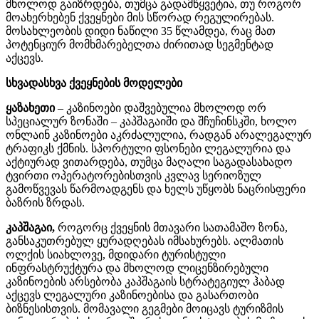
მხოლოდ გაიზრდება, თუმცა გადამწყვეტია, თუ როგორ
მოახერხებენ ქვეყნები მის სწორად რეგულირებას.
მოსახლეობის დიდი ნაწილი 35 წლამდეა, რაც მათ
პოტენციურ მომხმარებელთა ძირითად სეგმენტად
აქცევს.
სხვადასხვა
ქვეყნების
მოდელები
ყაზახეთი
–
კაზინოები
დაშვებულია
მხოლოდ
ორ
სპეციალურ
ზონაში
–
კაპშაგაიში
და
შჩუჩინსკში
,
ხოლო
ონლაინ
კაზინოები
აკრძალულია
,
რადგან
არალეგალურ
ტრაფიკს
ქმნის
.
სპორტული
ფსონები
ლეგალურია
და
აქტიურად
ვითარდება
,
თუმცა
მაღალი
საგადასახადო
ტვირთი
ოპერატორებისთვის
კვლავ
სერიოზულ
გამოწვევას
წარმოადგენს
და
ხელს
უწყობს
ნაცრისფერი
ბაზრის
ზრდას
.
კაპშაგაი
,
როგორც
ქვეყნის
მთავარი
სათამაშო
ზონა
,
განსაკუთრებულ
ყურადღებას
იმსახურებს
.
ალმათის
ოლქის
სიახლოვე
,
მდიდარი
ტურისტული
ინფრასტრუქტურა
და
მხოლოდ
ლიცენზირებული
კაზინოების
არსებობა
კაპშაგაის
სტრატეგიულ
ჰაბად
აქცევს
ლეგალური
კაზინოებისა
და
გასართობი
ბიზნესისთვის
.
მომავალი
გეგმები
მოიცავს
ტურიზმის