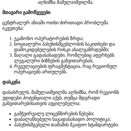
აღნიშნა მამულაიშვილმა.
მთავარი
გამოწვევები
ცენტრალურ
აზიაში
ოთხი
ძირითადი
პრობლემა
იკვეთება
:
უკანონო
ოპერატორების
ზრდა
;
სოციალური
პასუხისმგებლობის
საკითხები
და
დამოკიდებულების
რისკი
ახალგაზრდებში
;
მაღალი გადასახადები, რომლებიც აფერხებს
ლეგალური ბიზნესის განვითარებას;
რეგულაციების
ფრაგმენტაცია
,
რაც
რეგიონულ
ოპერაციებს
ართულებს
.
დასკვნა
დასასრულს
,
მამულაიშვილმა
აღნიშნა
,
რომ
რეგიონს
უდიდესი
პოტენციალი
აქვს
,
თუმცა
მდგრადი
განვითარებისათვის
აუცილებელია
:
გამჭვირვალე
ლიცენზირების
წესები
;
დაბალანსებული
საგადასახადო
პოლიტიკა
;
პასუხისმგებელი
თამაშის
მკაფიო
სტანდარტები
.