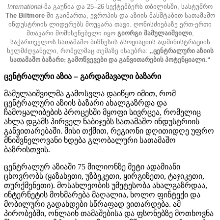
International
-
მა
გაუწია
და
25–26
სექტემბერს
თბილისში
,
სასტუმრო
The Biltmore
-
ში
გაიმართა
,
ევროპის
და
აზიის
მასშტაბით
სათამაშო
ინდუსტრიის
ლიდერებს
მოუყარა
თავი
.
ღონისძიებაზე
ერთ
-
ერთი
მთავარი
მომხსენებელი
იყო
გიორგი
მამულაიშვილი
,
საქართველოს
სათამაშო
ბიზნესის
ასოციაციის
ადმინისტრაციის
ხელმძღვანელი
,
რომელმაც
თემაზე
ისაუბრა
:
„
ცენტრალური აზიის
სათამაშო ბაზარი: გამოწვევები და განვითარების პოტენციალი
.“
ცენტრალური
აზია
–
გარდამავალი
ბაზარი
მამულაიშვილმა გამოსვლა დაიწყო იმით, რომ
ცენტრალური აზიის ბაზარი ახალგაზრდა და
ჩამოყალიბების პროცესში მყოფი სივრცეა, რომელიც
ახლა დგამს პირველ ნაბიჯებს სათამაშო ინდუსტრიის
განვითარებაში. მისი თქმით, რეგიონი დღითიდღე უფრო
მნიშვნელოვანი ხდება გლობალური სათამაშო
ბაზრისთვის.
ცენტრალურ აზიაში 75 მილიონზე მეტი ადამიანი
ცხოვრობს (ყაზახეთი, უზბეკეთი, ყირგიზეთი, ტაჯიკეთი,
თურქმენეთი). მოსახლეობის უმეტესობა ახალგაზრდაა,
ინტერნეტის მოხმარება მაღალია, ხოლო ფინტექი და
მობილური გადახდები სწრაფად ვითარდება. ამ
პირობებში, ონლაინ თამაშებისა და ფსონებზე მოთხოვნა