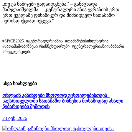
„
თუ
ეს
ნაბიჯები
გადაიდგმება
,“ –
განაცხადა
მამულაიშვილმა
, – „
ცენტრალური
აზია
ევრაზიის
ერთ
-
ერთ
ყველაზე
დინამიკურ
და
მიმზიდველ
სათამაშო
იურისდიქციად
იქცევა
.“
#SPiCE2025 #ცენტრალურიაზია #თამაშებისინდუსტრია
#სათამაშობიზნესი #ბიზნესფორუმი #ცენტრალურიაზიისბაზარი
#რეგულაციები
სხვა სიახლეები
ონლაინ კაზინოები მხოლოდ უცხოელებისთვის -
საქართველოში სათამაშო ბიზნესის მოსაზიდად ახალი
ნებართვები შემოდის
23 ივნ, 2026