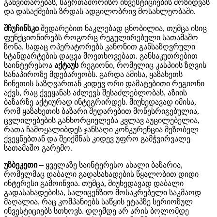
განვითარებას
,
საერთაშორისო
ინვესტიციების
მოზიდვას
და
დასაქმების
ზრდას
ადგილობრივ
მოსახლეობაში
.
შჩუჩინსკი
შედარებით
ნაკლებად
ცნობილია
,
თუმცა
ისიც
ფუნქციონირებს
როგორც
რეგულირებული
სათამაშო
ზონა
,
სადაც
ოპერატორებს
კანონით
განსაზღვრული
სტანდარტების
დაცვა
მოეთხოვებათ
.
განსაკუთრებით
საინტერესოა
აქტაუს
რეგიონი
,
რომელიც
კასპიის
ზღვის
სანაპიროზე
მდებარეობს
.
გარდა
ამისა
,
ყაზახეთს
ჩინეთის
საზღვართან
კიდევ
ორი
დამატებითი
რეგიონი
აქვს
,
რაც
ქვეყანას
აძლევს
შესაძლებლობას
,
აზიის
ბაზარზე
აქტიურად
ინტეგრირდეს
.
მიუხედავად
იმისა
,
რომ
ყაზახეთის
ბაზარი
შედარებით
მოწესრიგებულია
,
ცვლილებების
განხორციელება
კვლავ
აუცილებელია
,
რათა
ჩამოყალიბდეს
ჯანსაღი
კონკურენცია
მეზობელ
ქვეყნებთან
და
შეიქმნას
კიდევ
უფრო
გამჭვირვალე
სათამაშო
გარემო
.
უზბეკეთი
–
ყველაზე საინტერესო ახალი ბაზარია,
რომელმაც დაბალი გადასახადების წყალობით დიდი
ინტერესი გამოიწვია. თუმცა, მიუხედავად დაბალი
გადასახადებისა, სალიცენზიო მოსაკრებელი საკმაოდ
მაღალია, რაც კომპანიებს საწყის ეტაპზე სერიოზულ
ინვესტიციებს სთხოვს. დღემდე არ არის ბოლომდე