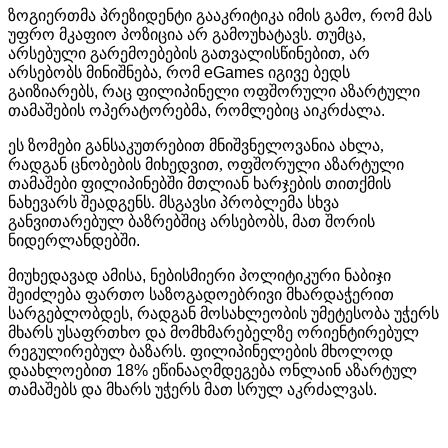
ზოგიერთმა პრეზიდენტი გააკრიტიკა იმის გამო, რომ მას
უფრო მკაფიო პოზიცია არ გამოუხატავს. თუმცა,
არსებული გარემოებების გათვალისწინებით, არ
არსებობს მინიშნება, რომ
eGames
იგივე
ბედს
გაიზიარებს
,
რაც
ფილიპინელი
ოფშორული
აზარტული
თამაშების
ოპერატორებმა
,
რომლებიც
აიკრძალა
.
ეს ზომები განსაკუთრებით მნიშვნელოვანია ახლა,
რადგან ცნობების მიხედვით, ოფშორული აზარტული
თამაშები ფილიპინებში მთლიან ხარჯების თითქმის
ნახევარს შეადგენს. მსგავსი
პრობლემა
სხვა
განვითარებულ
ბაზრებშიც
არსებობს
,
მათ
შორის
ნიდერლანდებში
.
მიუხედავად
ამისა
,
ნებისმიერი
პოლიტიკური
ნაბიჯი
შეიძლება
ფართო
საზოგადოებრივი
მხარდაჭერით
სარგებლობდეს
,
რადგან
მოსახლეობის
უმეტესობა
უჭერს
მხარს
უსაფრთხო
და
მომხმარებელზე
ორიენტირებულ
რეგულირებულ
ბაზარს
.
ფილიპინელების
მხოლოდ
დაახლოებით
18%
ეწინააღმდეგება
ონლაინ
აზარტულ
თამაშებს
და
მხარს
უჭერს
მათ
სრულ
აკრძალვას
.