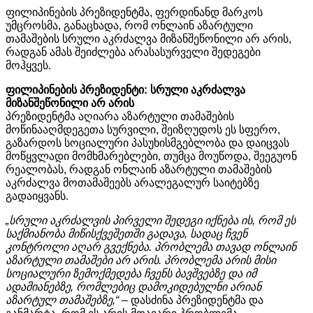
ფილიპინების
პრეზიდენტმა
,
ფერდინანდ
მარკოს
უმცროსმა
,
განაცხადა
,
რომ
ონლაინ
აზარტული
თამაშების
სრული
აკრძალვა
მიზანშეწონილი
არ
არის
,
რადგან
ამას
შეიძლება
არასასურველი
შედეგები
მოჰყვეს.
ფილიპინების
პრეზიდენტი
:
სრული
აკრძალვა
მიზანშეწონილი
არ
არის
პრეზიდენტმა
აღიარა
აზარტული
თამაშების
მოწინააღმდეგეთა
სურვილი
,
შეიზღუდოს
ეს
სფერო
,
გაზარდოს
სოციალური
პასუხისმგებლობა
და
დაიცვას
მოწყვლადი
მომხმარებლები, თუმცა
მოუწოდა
,
შეეგუონ
რეალობას
,
რადგან
ონლაინ
აზარტული
თამაშების
აკრძალვა
მოთამაშეებს
არალეგალურ
საიტებზე
გადაიყვანს.
„
სრული
აკრძალვის
პირველი
შედეგი
იქნება
ის
,
რომ
ეს
საქმიანობა
მიწისქვეშეთში
გადავა
,
სადაც
ჩვენ
კონტროლი
აღარ
გვექნება
.
პრობლემა
თავად
ონლაინ
აზარტული
თამაშები
არ
არის
.
პრობლემა
არის
მისი
სოციალური
ზემოქმედება
ჩვენს
ბავშვებზე
და
იმ
ადამიანებზე
,
რომლებიც
დამოკიდებულნი
არიან
აზარტულ
თამაშებზე
,“
–
დასძინა პრეზიდენტმა და