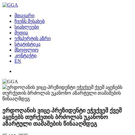
მთავარი
ჩვენს შესახებ
სიახლეები
მედია
ექსპერტის აზრი
სტატისტიკა
მსოფლიო
კონტაქტი
EN
ერდოღანის ვიცე-პრეზიდენტი ეჭვქვეშ ქვეშ
აყენებს თურქეთის ბრძოლას უკანონო
აზარტული თამაშების წინააღმდეგ