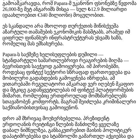
გამოაშკარავდა, რომ Papara-მ უკანონო ფსონებზე წვდომა
26,000-ზე მეტ ანგარიშს მისცა — სულ
₺
12.9 მილიარდი
(დაახლოებით €340 მილიონი) მოცულობით.
ეს
სკანდალი
არა
მხოლოდ
თურქეთის
მიწისქვეშა
აზარტული
თამაშების
ეკონომიკის
მასშტაბს
,
არამედ
იმ
ციფრულ
ფინანსურ
ინფრასტრუქტურას
უსვამს
ხაზს
,
რომელიც
მას
ემსახურება
.
Papara-ს საქმეზე ხელისუფლების დუმილი —
სტანდარტული სამართლებრივი რეაგირების მიღმა —
ბევრისთვის საეჭვოდ გამოიყურება. იმ პირობებში,
როდესაც ფინტექ სექტორი სწრაფად ფართოვდება და
მობილური გადახდების გამოყენება იზრდება, ამ
ვითარებაში რეგულატორი აშკარად ვერ იღებენ მკაფიო
და მტკიცე გადაწყვეტილებას იმ ფინტექ პლატფორმების
მიმართ, რომლებიც ერთდროულად მომხმარებლებს
სთავაზობენ კომფორტს, მაგრამ შეიძლება კრიმინალური
საქმიანობისთვისაც გამოიყენონ.
დრო
ამ
მხრივაც
მოუხერხებელია
.
პრეზიდენტ
ერდოღანის
რეიტინგი
წლების
მანძილზე
ყველაზე
დაბალ
ნიშნულზეა
,
განსაკუთრებით
მაისის
პოლიტიკურ
დაპატიმრებებსა
და
სტამბოლში
გამართულ
აქციებსა
და