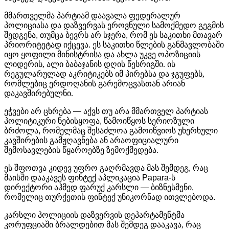
მმართველმა
პარტიამ
დაავალა
ფედერალურ
პოლიციასა
და
დაზვერვას
ეროვნული
სამოქმედო
გეგმის
შედგენა
,
თუმცა
ბევრს
არ
სჯერა
,
რომ
ეს
საკითხი
მთავარ
პრიორიტეტად
იქცევა
.
ეს საკითხი წლების განმავლობაში
იყო ყოფილი მინისტრისა და ახლა უკვე ოპოზიციის
ლიდერის, ალი ბაბაჯანის დღის წესრიგში. ის
რეგულარულად აკრიტიკებს იმ პირებსა და ჯგუფებს,
რომლებიც ერდოღანის გარემოცვასთან არიან
დაკავშირებულნი.
ეჭვები
არ
ცხრება
—
აქვს
თუ
არა
მმართველ
პარტიას
პოლიტიკური
ნებისყოფა
,
წამოიწყოს
სერიოზული
ბრძოლა
,
რომელმაც შესაძლოა გამოიწვიოს უხერხული
კავშირების გამჟღავნება ან არაოფიციალური
შემოსავლების წყაროებზე ზემოქმედება.
ეს
შფოთვა
კიდევ
უფრო
გაღრმავდა
მას
შემდეგ
,
რაც
მაისში
დააკავეს
ფინტექ
აპლიკაცია
Papara-
ს
დირექტორი
აჰმედ
ფარუქ
კარსლი
—
ბიზნესმენი
,
რომელიც
თურქეთის
ფინტექ
უნიკორნად
ითვლებოდა
.
კარსლი პოლიციის დაზვერვის დეპარტამენტმა
კორუფციაში ბრალდებით მას შემდეგ დააკავა, რაც