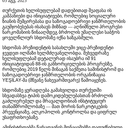
05 აგვ, 2025
თურქეთის ხელისუფლებამ დადებითად შეაფასა ის
კამპანიები და ინიციატივები, რომლებიც სოციალური
ზიანის შემცირებასა და საზოგადოებრივი ჯანმრთელობის
გაუმჯობესებას ისახავს მიზნად — აღნიშნული პროგრესი
ნარკომანიის წინააღმდეგ ბრძოლის უმაღლესი საბჭოს
ყოველწლიურ სხდომაზე იქნა ხაზგასმული.
სხდომას
პრეზიდენტის
სასახლეში
ვიცე
-
პრეზიდენტი
ჯევდეთ
ილმაზი
ხელმძღვანელობდა
.
შეხვედრაზე
ხელისუფლებამ
დეტალურად
ისაუბრა
იმ
91
ინიციატივიდან
88-
ის
განხორციელების
პროგრესზე
,
რომლებიც
2019
წელს
შინაგან
საქმეთა
სამინისტრომ
და
საზოგადოებრივი
ჯანმრთელობის
ორგანიზაცია
YEŞİLAY-
მა
(
მწვანე
ნახევარმთვარე
)
წამოაყენეს
.
სხდომაზე ყურადღება გამახვილდა თურქეთში
სხვადასხვა ტიპის დამოკიდებულებასთან ბრძოლის
გაძლიერებულ და მრავალდონიან ინსტიტუციურ
თანამშრომლობაზე — მათ შორის ნარკოტიკების
პრევენციაზე, ალკოჰოლის კონტროლსა და ციფრულ
უსაფრთხოებაზე.
ამინისტროებმა წარადგინეს მონაცემებზე დაფუძნებული