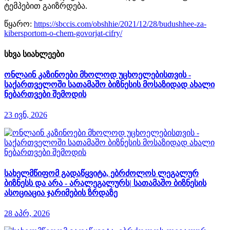
ტემპებით გაიზრდება.
წყარო:
https://sbccis.com/obshhie/2021/12/28/budushhee-za-
kibersportom-o-chem-govorjat-cifry/
სხვა სიახლეები
ონლაინ კაზინოები მხოლოდ უცხოელებისთვის -
საქართველოში სათამაშო ბიზნესის მოსაზიდად ახალი
ნებართვები შემოდის
23 ივნ, 2026
სახელმწიფომ გადაწყვიტა, ებრძოლოს ლეგალურ
ბიზნესს და არა - არალეგალურს| სათამაშო ბიზნესის
ასოციაცია ჯარიმების ზრდაზე
28 აპრ, 2026