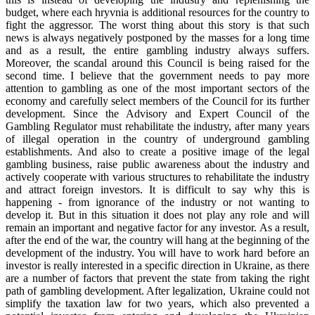
budget, where each hryvnia is additional resources for the country to
fight the aggressor. The worst thing about this story is that such
news is always negatively postponed by the masses for a long time
and as a result, the entire gambling industry always suffers.
Moreover, the scandal around this Council is being raised for the
second time. I believe that the government needs to pay more
attention to gambling as one of the most important sectors of the
economy and carefully select members of the Council for its further
development. Since the Advisory and Expert Council of the
Gambling Regulator must rehabilitate the industry, after many years
of illegal operation in the country of underground gambling
establishments. And also to create a positive image of the legal
gambling business, raise public awareness about the industry and
actively cooperate with various structures to rehabilitate the industry
and attract foreign investors. It is difficult to say why this is
happening - from ignorance of the industry or not wanting to
develop it. But in this situation it does not play any role and will
remain an important and negative factor for any investor. As a result,
after the end of the war, the country will hang at the beginning of the
development of the industry. You will have to work hard before an
investor is really interested in a specific direction in Ukraine, as there
are a number of factors that prevent the state from taking the right
path of gambling development. After legalization, Ukraine could not
simplify the taxation law for two years, which also prevented a