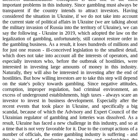
important problems in this industry. Since gambling must always be
transparent if the country intends to attract investors. Having
considered the situation in Ukraine, if we do not take into account
the current state of political affairs in Ukraine (we are talking about
the military invasion of Russia into the territory of Ukraine), we can
say the following - Ukraine in 2019, which adopted the law on the
legalization of gambling, unfortunately, still cannot restore order in
the gambling business. As a result, it loses hundreds of millions and
for just one reason - ill-conceived legislation to the smallest detail,
which does not take into account all the interests of operators, and
especially investors who, before the outbreak of hostilities, were
interested in investing large amounts of money in this industry.
Naturally, they will also be interested in investing after the end of
hostilities. But how willing investors are to take this step will depend
on the state's policy towards gambling. Since negative attitudes,
corruption, improper regulation, bad criminal environment, an
excess of underground establishments, high taxes - always scare an
investor to invest in business development. Especially after the
recent events that took place in Ukraine, and specifically a big
scandal, because of which the Advisory and Expert Council of the
Ukrainian regulator of gambling and lotteries was dissolved. As a
result, Ukraine has faced a new challenge in this industry, and so at
a time that is not very favorable for it. Due to the corrupt actions of a
number of officials, the entire gambling industry is suffering - and
this is instead of developing the industry and replenishing the