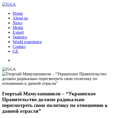
Home
About us
News
Media
Expert
Statistics
World experience
Contact
GE
Георгый Мамулаишвили – “Украинское
Правительство должно радикально
пересмотреть свою политику по отношению к
данной отрасли”