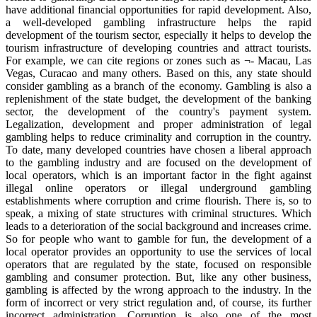
have additional financial opportunities for rapid development. Also,
a well-developed gambling infrastructure helps the rapid
development of the tourism sector, especially it helps to develop the
tourism infrastructure of developing countries and attract tourists.
For example, we can cite regions or zones such as ¬- Macau, Las
Vegas, Curacao and many others. Based on this, any state should
consider gambling as a branch of the economy. Gambling is also a
replenishment of the state budget, the development of the banking
sector, the development of the country's payment system.
Legalization, development and proper administration of legal
gambling helps to reduce criminality and corruption in the country.
To date, many developed countries have chosen a liberal approach
to the gambling industry and are focused on the development of
local operators, which is an important factor in the fight against
illegal online operators or illegal underground gambling
establishments where corruption and crime flourish. There is, so to
speak, a mixing of state structures with criminal structures. Which
leads to a deterioration of the social background and increases crime.
So for people who want to gamble for fun, the development of a
local operator provides an opportunity to use the services of local
operators that are regulated by the state, focused on responsible
gambling and consumer protection. But, like any other business,
gambling is affected by the wrong approach to the industry. In the
form of incorrect or very strict regulation and, of course, its further
incorrect administration. Corruption is also one of the most