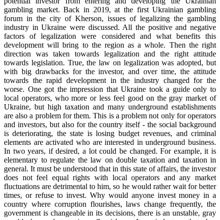
potential investor from entering and developing the Ukrainian
gambling market. Back in 2019, at the first Ukrainian gambling
forum in the city of Kherson, issues of legalizing the gambling
industry in Ukraine were discussed. All the positive and negative
factors of legalization were considered and what benefits this
development will bring to the region as a whole. Then the right
direction was taken towards legalization and the right attitude
towards legislation. True, the law on legalization was adopted, but
with big drawbacks for the investor, and over time, the attitude
towards the rapid development in the industry changed for the
worse. One got the impression that Ukraine took a guide only to
local operators, who more or less feel good on the gray market of
Ukraine, but high taxation and many underground establishments
are also a problem for them. This is a problem not only for operators
and investors, but also for the country itself - the social background
is deteriorating, the state is losing budget revenues, and criminal
elements are activated who are interested in underground business.
In two years, if desired, a lot could be changed. For example, it is
elementary to regulate the law on double taxation and taxation in
general. It must be understood that in this state of affairs, the investor
does not feel equal rights with local operators and any market
fluctuations are detrimental to him, so he would rather wait for better
times, or refuse to invest. Why would anyone invest money in a
country where corruption flourishes, laws change frequently, the
government is changeable in its decisions, there is an unstable, gray