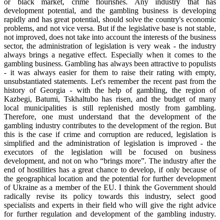
or black market, crime flourishes. Any industry that has
development potential, and the gambling business is developing
rapidly and has great potential, should solve the country's economic
problems, and not vice versa. But if the legislative base is not stable,
not improved, does not take into account the interests of the business
sector, the administration of legislation is very weak - the industry
always brings a negative effect. Especially when it comes to the
gambling business. Gambling has always been attractive to populists
- it was always easier for them to raise their rating with empty,
unsubstantiated statements. Let's remember the recent past from the
history of Georgia - with the help of gambling, the region of
Kazbegi, Batumi, Tskhaltubo has risen, and the budget of many
local municipalities is still replenished mostly from gambling.
Therefore, one must understand that the development of the
gambling industry contributes to the development of the region. But
this is the case if crime and corruption are reduced, legislation is
simplified and the administration of legislation is improved - the
executors of the legislation will be focused on business
development, and not on who “brings more”. The industry after the
end of hostilities has a great chance to develop, if only because of
the geographical location and the potential for further development
of Ukraine as a member of the EU. I think the Government should
radically revise its policy towards this industry, select good
specialists and experts in their field who will give the right advice
for further regulation and development of the gambling industry.